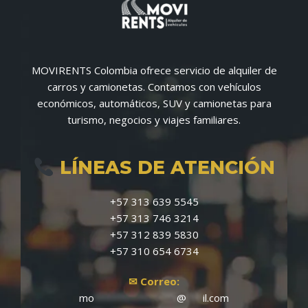
MOVIRENTS Colombia ofrece servicio de alquiler de
carros y camionetas. Contamos con vehículos
económicos, automáticos, SUV y camionetas para
turismo, negocios y viajes familiares.
LÍNEAS DE ATENCIÓN
‪+57 313 639 5545‬
‪+57 313 746 3214‬
‪+57 312 839 5830‬
‪+57 310 654 6734‬
✉ Correo:
mo
***************
@
***
il.com